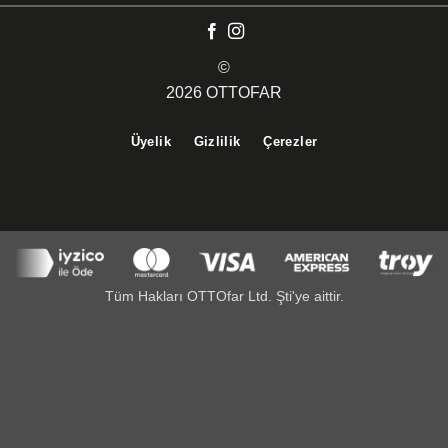
©
2026 OTTOFAR
Üyelik
Gizlilik
Çerezler
Tüm Hakları OTTOfar Ltd. Şti'ye aittir.