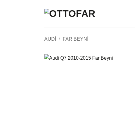
İçeriğe
atla
AUDI
/
FAR BEYNI