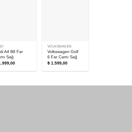
DI
VOLKSWAGEN
di A4 B8 Far
Volkswagen Golf
mı Sağ
6 Far Camı Sağ
.999,00
₺
1.599,00