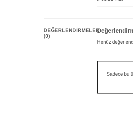
Değerlendir
DEĞERLENDIRMELER
(0)
Henüz değerlend
Sadece bu ür