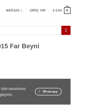
0
MAĞAZA
GIRIŞ YAP
₺
0,00
015 Far Beyni
 tüm sorularınız
Whatsapp
 geçiniz.