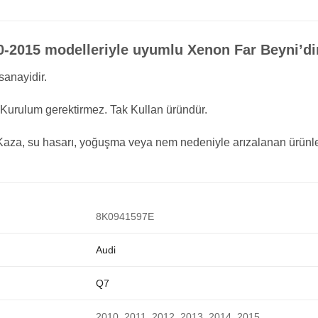
-2015 modelleriyle uyumlu Xenon Far Beyni’di
sanayidir.
urulum gerektirmez. Tak Kullan üründür.
r. Kaza, su hasarı, yoğuşma veya nem nedeniyle arızalanan ürünle
8K0941597E
Audi
Q7
2010, 2011, 2012, 2013, 2014, 2015