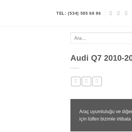
TEL: (534) 595 68 86
Ara:
Audi Q7 2010-2
Araç uyumluluğu ve diğer
için lütfen bizimle irtibata