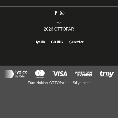
©
2026 OTTOFAR
Üyelik
Gizlilik
Çerezler
Tüm Hakları OTTOfar Ltd. Şti'ye aittir.