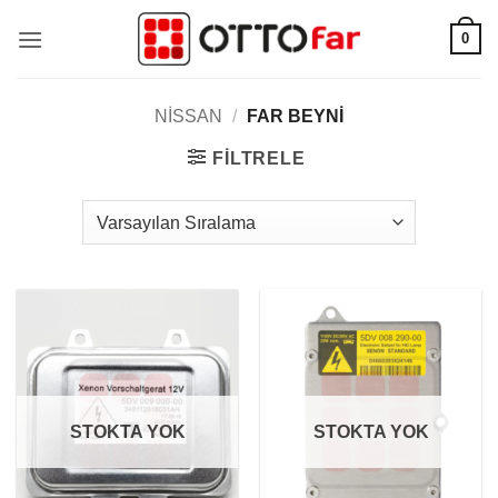
İçeriğe
0
atla
NISSAN
/
FAR BEYNI
FILTRELE
STOKTA YOK
STOKTA YOK