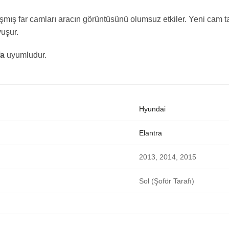
mış far camları aracın görüntüsünü olumsuz etkiler. Yeni cam t
uşur.
fa
uyumludur.
Hyundai
Elantra
2013, 2014, 2015
Sol (Şoför Tarafı)