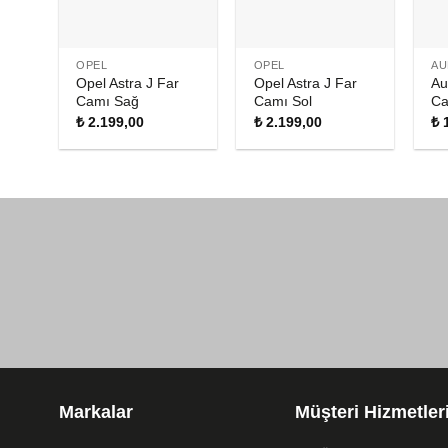
OPEL
OPEL
AU
Opel Astra J Far
Opel Astra J Far
Au
Camı Sağ
Camı Sol
Ca
₺
2.199,00
₺
2.199,00
₺
1
Markalar
Müşteri Hizmetler