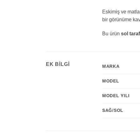
Eskimiş ve matlaş
bir görünüme kav
Bu ürün
sol tara
EK BILGI
MARKA
MODEL
MODEL YILI
SAĞ/SOL