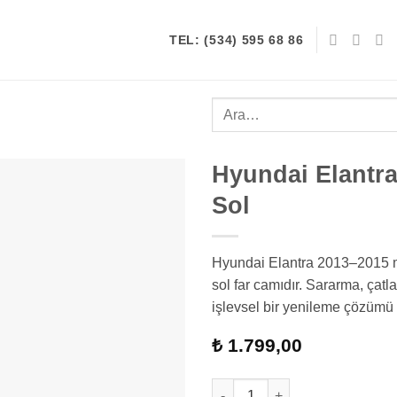
TEL: (534) 595 68 86
Ara:
Hyundai Elantra
Sol
Hyundai Elantra 2013–2015 mo
sol far camıdır. Sararma, çatl
işlevsel bir yenileme çözümü 
₺
1.799,00
Hyundai Elantra 5 Facelift Far