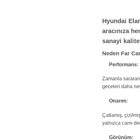
Hyundai Elan
aracınıza he
sanayi
kalite
Neden Far Cam
Performans:
Zamanla sararan v
geceleri daha net 
Onarım:
Çatlamış, çizilmi
yalnızca camı değ
Görünüm: