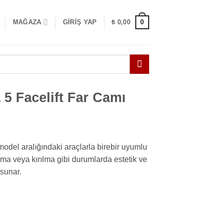
0
MAĞAZA
GIRIŞ YAP
₺
0,00
 5 Facelift Far Camı
del aralığındaki araçlarla birebir uyumlu
ama veya kırılma gibi durumlarda estetik ve
sunar.
 Camı Sol adet