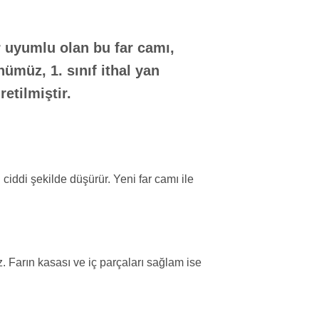
r uyumlu olan bu far camı,
nümüz, 1. sınıf
ithal yan
etilmiştir.
ciddi şekilde düşürür. Yeni far camı ile
 Farın kasası ve iç parçaları sağlam ise