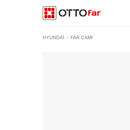
İçeriğe
atla
HYUNDAI
/
FAR CAMI