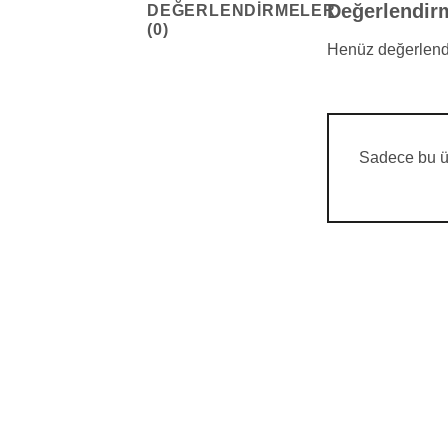
Değerlendir
DEĞERLENDIRMELER
(0)
Henüz değerlend
Sadece bu ür