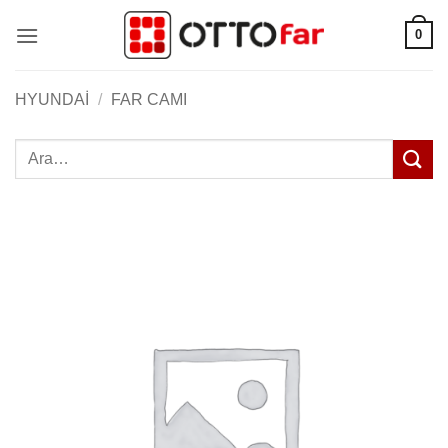
İçeriğe
0
atla
HYUNDAI
/
FAR CAMI
Ara: