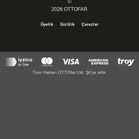
©
2026 OTTOFAR
Üyelik
Gizlilik
Çerezler
Tüm Hakları OTTOfar Ltd. Şti'ye aittir.