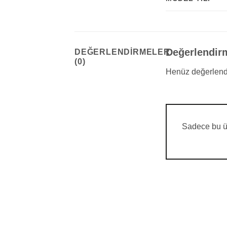
Değerlendir
DEĞERLENDIRMELER
(0)
Henüz değerlend
Sadece bu ür