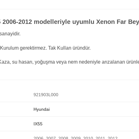
 2006-2012 modelleriyle uyumlu Xenon Far Beyn
sanayidir.
urulum gerektirmez. Tak Kullan üründür.
r. Kaza, su hasarı, yoğuşma veya nem nedeniyle arızalanan ürünle
921903L000
Hyundai
IX55
2006, 2007, 2008, 2009, 2010, 2011, 2012