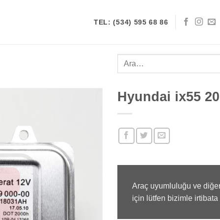
TEL: (534) 595 68 86
Ara:
Hyundai ix55 20
Araç uyumluluğu ve diğer
için lütfen bizimle irtibata