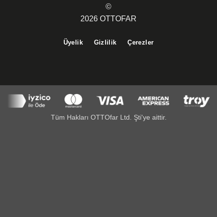
©
2026 OTTOFAR
Üyelik
Gizlilik
Çerezler
Tüm Hakları OTTOfar Ltd. Şti'ye aittir.