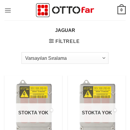
İçeriğe
0
atla
JAGUAR
FILTRELE
STOKTA YOK
STOKTA YOK