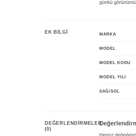
günkü görünümün
EK BILGI
MARKA
MODEL
MODEL KODU
MODEL YILI
SAĞ/SOL
Değerlendir
DEĞERLENDIRMELER
(0)
Henüz değerlend