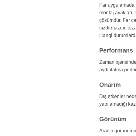
Far uygulamada on
montaj ayakları,
çözümdür. Far cam
sızdırmazdır, toz
Hangi durumlarda 
Performans
Zaman içerisinde 
aydınlatma perfor
Onarım
Dış etkenler nede
yapılamadığı kaza
Görünüm
Aracın görünümünd