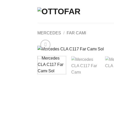
İçeriğe
atla
MERCEDES
/
FAR CAMI