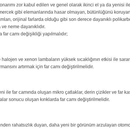
arımı zor kabul edilen ve genel olarak ikinci el ya da yenisi ile
 mercek gibi elemanlarında hasar olmayan, bütünlüğünü koruyan f
ları, orijinal farlarda olduğu gibi son derece dayanıklı polikar
a ve neme dayanıklıdır.
far camı değişikliği yapılmalıdır;
halojen ve xenon lambaların yüksek sıcaklığının etkisi ile sarara
mansını artırmak için far camı değiştirilmelidir.
ni ile far camında oluşan mikro çatlaklar, derin çizikler ve far 
lar sonucu oluşan kırıklarda far camı değiştirilmelidir.
en rahatsızlık duyan, daha yeni bir görünüm arzulayan otomobil 