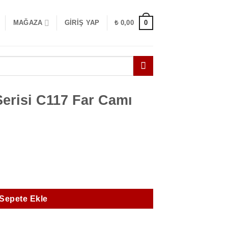
0
MAĞAZA
GIRIŞ YAP
₺
0,00
erisi C117 Far Camı
Camı Sol adet
Sepete Ekle