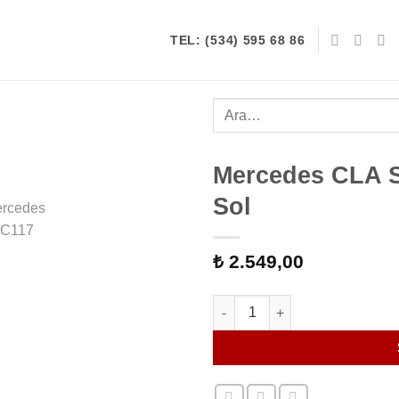
TEL: (534) 595 68 86
Ara:
Mercedes CLA S
Sol
₺
2.549,00
Mercedes CLA Serisi C117 Far 