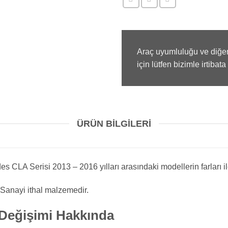
Araç uyumluluğu ve diğer
için lütfen bizimle irtibata
ÜRÜN BILGILERI
 CLA Serisi 2013 – 2016 yılları arasındaki modellerin farları i
 Sanayi ithal malzemedir.
Değişimi Hakkında