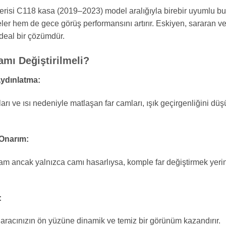
isi C118 kasa (2019–2023) model aralığıyla birebir uyumlu bu s
er hem de gece görüş performansını artırır. Eskiyen, sararan ve
ideal bir çözümdür.
mı Değiştirilmeli?
ydınlatma:
rı ve ısı nedeniyle matlaşan far camları, ışık geçirgenliğini düş
Onarım:
am ancak yalnızca camı hasarlıysa, komple far değiştirmek yer
:
, aracınızın ön yüzüne dinamik ve temiz bir görünüm kazandırır.