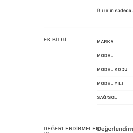
Bu ürün
sadece s
EK BILGI
MARKA
MODEL
MODEL KODU
MODEL YILI
SAĞ/SOL
Değerlendir
DEĞERLENDIRMELER