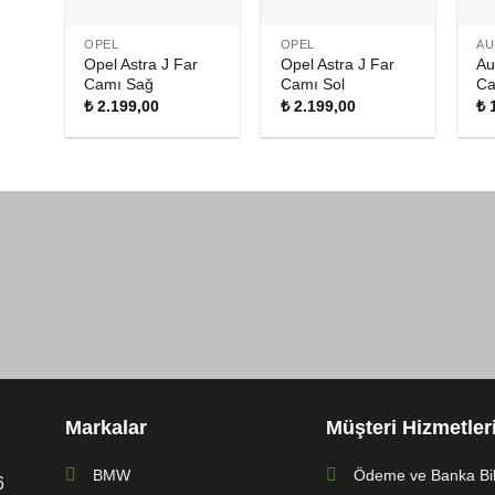
OPEL
OPEL
AU
Opel Astra J Far
Opel Astra J Far
Au
Camı Sağ
Camı Sol
Ca
₺
2.199,00
₺
2.199,00
₺
1
Markalar
Müşteri Hizmetler
BMW
Ödeme ve Banka Bilg
6