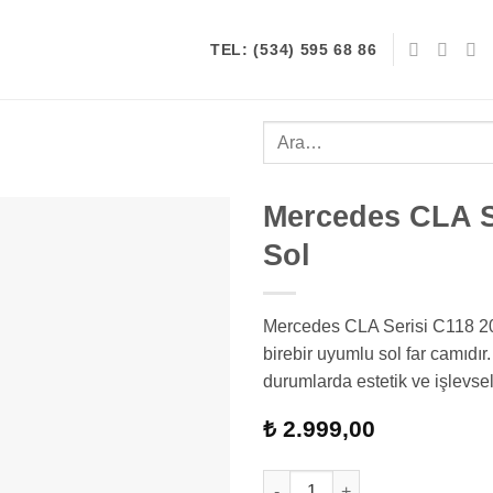
TEL: (534) 595 68 86
Ara:
Mercedes CLA S
Sol
Mercedes CLA Serisi C118 20
birebir uyumlu sol far camıdır
durumlarda estetik ve işlevse
₺
2.999,00
Mercedes CLA Serisi C118 Far 