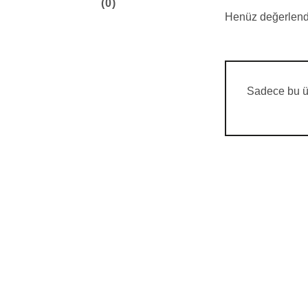
(0)
Henüz değerlend
Sadece bu ür