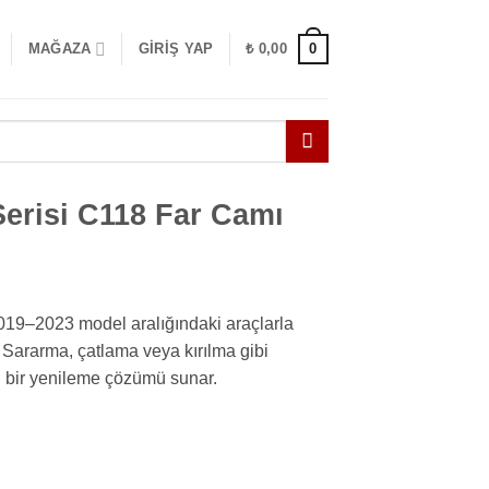
0
MAĞAZA
GIRIŞ YAP
₺
0,00
erisi C118 Far Camı
19–2023 model aralığındaki araçlarla
. Sararma, çatlama veya kırılma gibi
l bir yenileme çözümü sunar.
Camı Sol adet