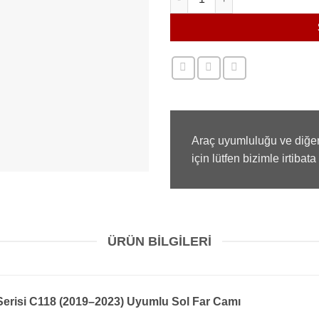
Araç uyumluluğu ve diğer
için lütfen bizimle irtibata
ÜRÜN BILGILERI
erisi C118 (2019–2023) Uyumlu Sol Far Camı