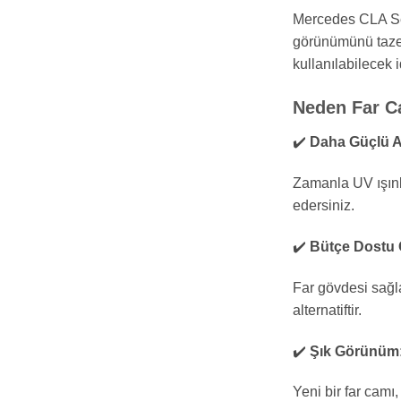
Mercedes CLA Ser
görünümünü tazel
kullanılabilecek 
Neden Far Ca
✔️
Daha Güçlü A
Zamanla UV ışınla
edersiniz.
✔️
Bütçe Dostu 
Far gövdesi sağl
alternatiftir.
✔️
Şık Görünüm
Yeni bir far camı