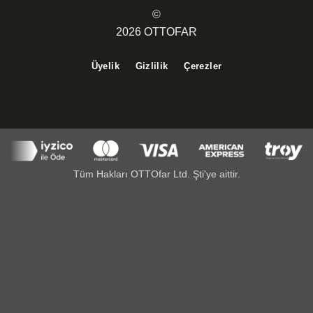
©
2026 OTTOFAR
Üyelik
Gizlilik
Çerezler
Tüm Hakları OTTOfar Ltd. Şti'ye aittir.