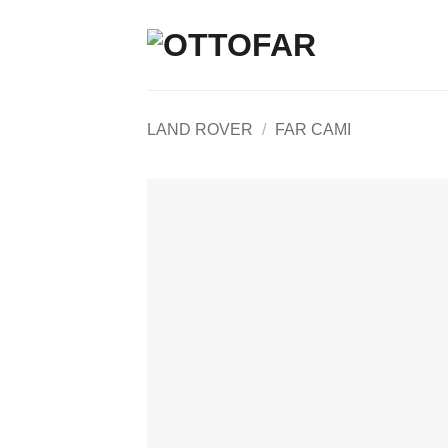
İçeriğe
atla
LAND ROVER
/
FAR CAMI