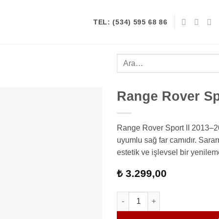
TEL: (534) 595 68 86
Ara:
Range Rover Spo
Range Rover Sport II 2013–20
uyumlu sağ far camıdır. Sarar
estetik ve işlevsel bir yenil
₺
3.299,00
Range Rover Sport II Far Camı