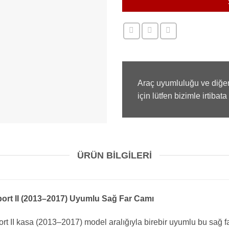
Araç uyumluluğu ve diğer
için lütfen bizimle irtibata
ÜRÜN BILGILERI
ort II (2013–2017) Uyumlu Sağ Far Camı
t II kasa (2013–2017) model aralığıyla birebir uyumlu bu sağ 