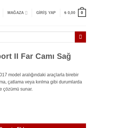
0
MAĞAZA
GIRIŞ YAP
₺
0,00
rt II Far Camı Sağ
17 model aralığındaki araçlarla birebir
ma, çatlama veya kırılma gibi durumlarda
eme çözümü sunar.
 Sağ adet