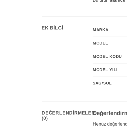
Bu ürün
sadece 
EK BILGI
MARKA
MODEL
MODEL KODU
MODEL YILI
SAĞ/SOL
Değerlendir
DEĞERLENDIRMELER
(0)
Henüz değerlend