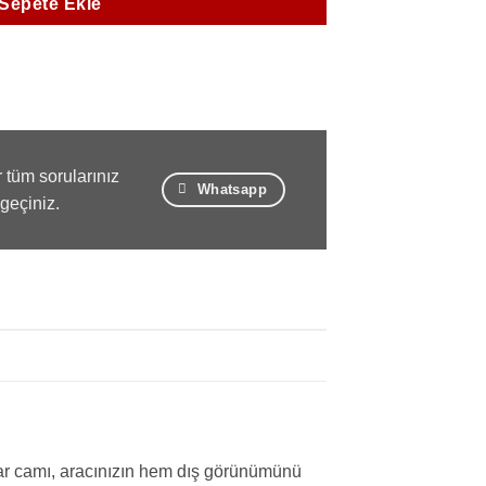
Sepete Ekle
 tüm sorularınız
Whatsapp
 geçiniz.
far camı, aracınızın hem dış görünümünü