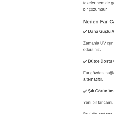
tazeler hem de ge
bir çözümdür.
Neden Far Ca
✔️
Daha Güçlü A
Zamanla UV ışınla
edersiniz.
✔️
Bütçe Dostu 
Far gövdesi sağl
alternatiftir.
✔️
Şık Görünüm
Yeni bir far camı