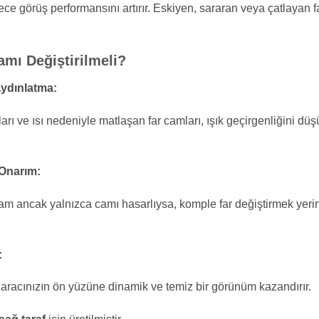
ce görüş performansını artırır. Eskiyen, sararan veya çatlayan fa
mı Değiştirilmeli?
ydınlatma:
rı ve ısı nedeniyle matlaşan far camları, ışık geçirgenliğini düş
Onarım:
am ancak yalnızca camı hasarlıysa, komple far değiştirmek yer
:
, aracınızın ön yüzüne dinamik ve temiz bir görünüm kazandırır.