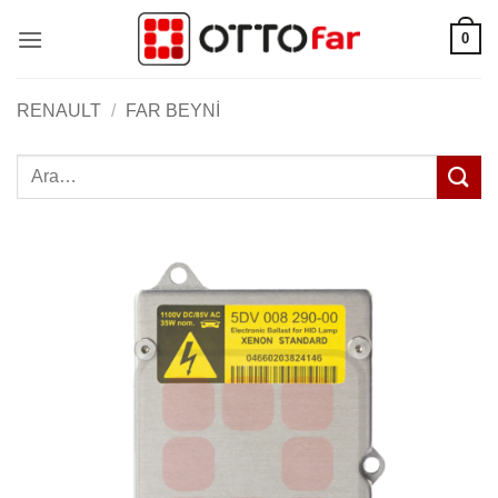
İçeriğe
0
atla
RENAULT
/
FAR BEYNI
Ara: