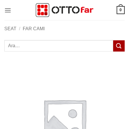
İçeriğe
0
atla
SEAT
/
FAR CAMI
Ara: