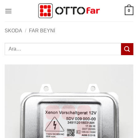
İçeriğe
0
atla
SKODA
/
FAR BEYNI
Ara: