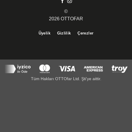
©
2026 OTTOFAR
Üyelik
Gizlilik
Çerezler
Tüm Hakları OTTOfar Ltd. Şti'ye aittir.