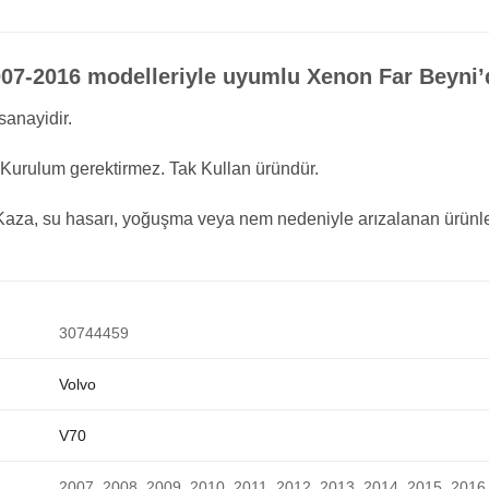
07-2016 modelleriyle uyumlu Xenon Far Beyni’d
sanayidir.
urulum gerektirmez. Tak Kullan üründür.
r. Kaza, su hasarı, yoğuşma veya nem nedeniyle arızalanan ürünle
30744459
Volvo
V70
2007, 2008, 2009, 2010, 2011, 2012, 2013, 2014, 2015, 2016