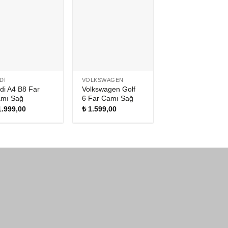
DI
VOLKSWAGEN
di A4 B8 Far
Volkswagen Golf
mı Sağ
6 Far Camı Sağ
.999,00
₺
1.599,00