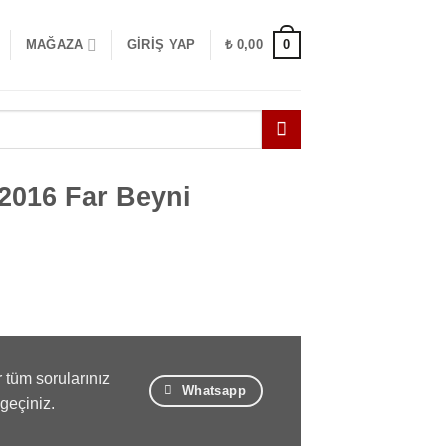
0
MAĞAZA
GIRIŞ YAP
₺
0,00
2016 Far Beyni
 tüm sorularınız
Whatsapp
 geçiniz.