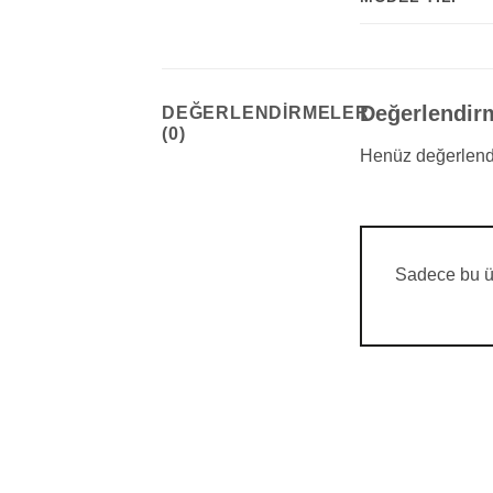
Değerlendir
DEĞERLENDIRMELER
(0)
Henüz değerlend
Sadece bu ür