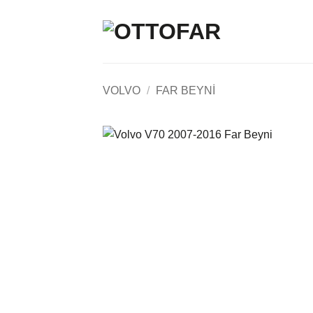
İçeriğe
atla
VOLVO
/
FAR BEYNI