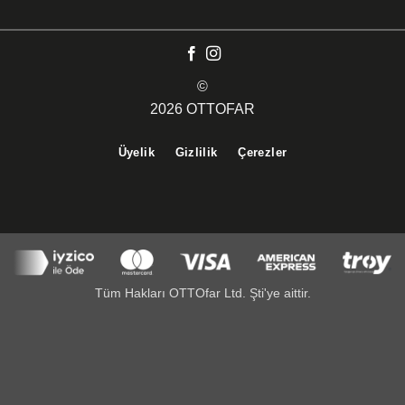
©
2026 OTTOFAR
Üyelik
Gizlilik
Çerezler
Tüm Hakları OTTOfar Ltd. Şti'ye aittir.