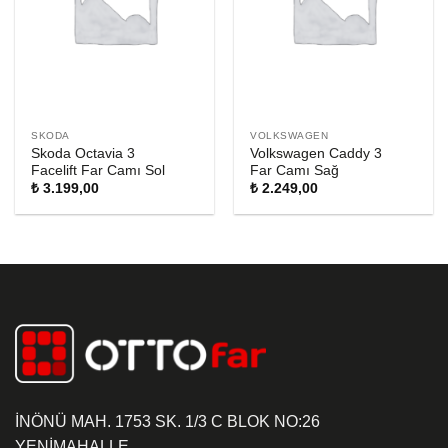
SKODA
VOLKSWAGEN
Skoda Octavia 3
Volkswagen Caddy 3
Facelift Far Camı Sol
Far Camı Sağ
₺
3.199,00
₺
2.249,00
İNÖNÜ MAH. 1753 SK. 1/3 C BLOK NO:26
YENİMAHALLE