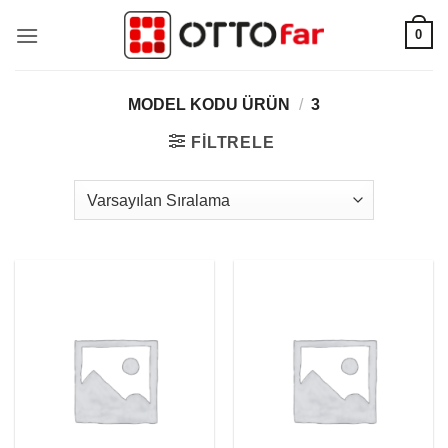
İçeriğe
0
atla
MODEL KODU ÜRÜN
/
3
FILTRELE