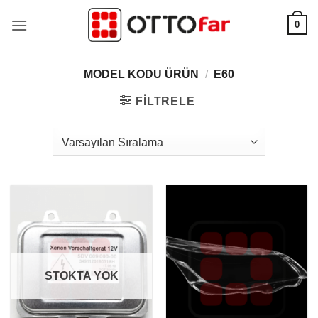
İçeriğe
0
atla
MODEL KODU ÜRÜN
/
E60
FILTRELE
STOKTA YOK