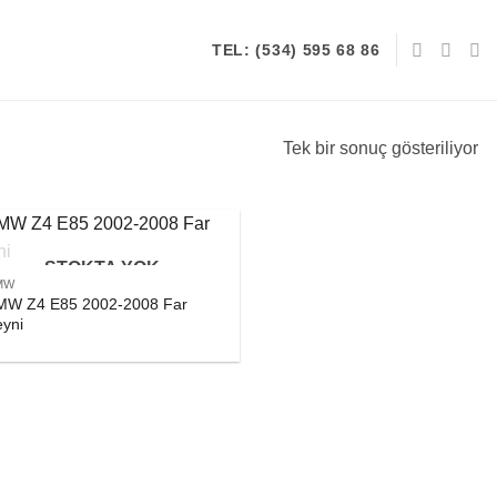
TEL: (534) 595 68 86
Tek bir sonuç gösteriliyor
STOKTA YOK
MW
MW Z4 E85 2002-2008 Far
eyni