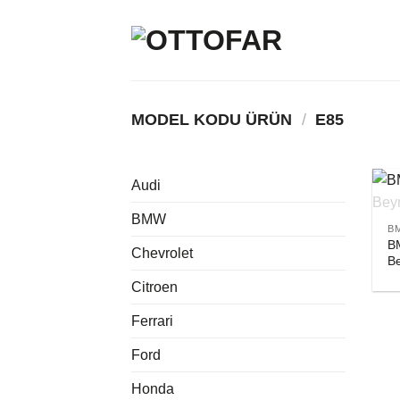
İçeriğe
atla
MODEL KODU ÜRÜN
/
E85
Audi
BMW
B
B
Chevrolet
B
Citroen
Ferrari
Ford
Honda