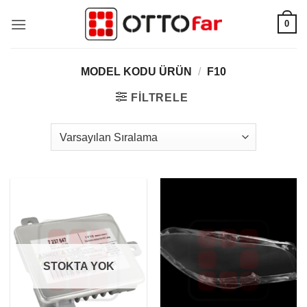
İçeriğe
0
atla
MODEL KODU ÜRÜN
/
F10
FILTRELE
STOKTA YOK