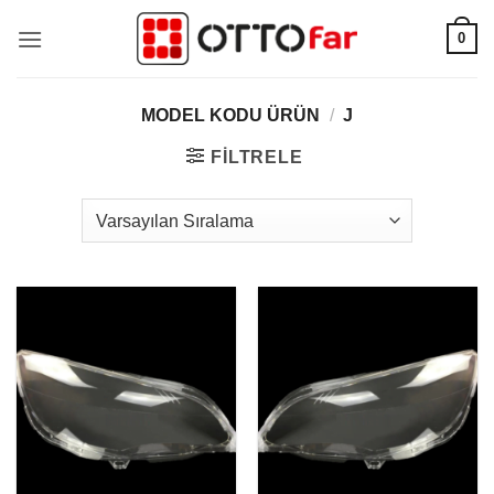
İçeriğe
0
atla
MODEL KODU ÜRÜN
/
J
FILTRELE