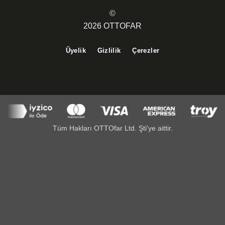
©
2026 OTTOFAR
Üyelik
Gizlilik
Çerezler
Tüm Hakları OTTOfar Ltd. Şti'ye aittir.