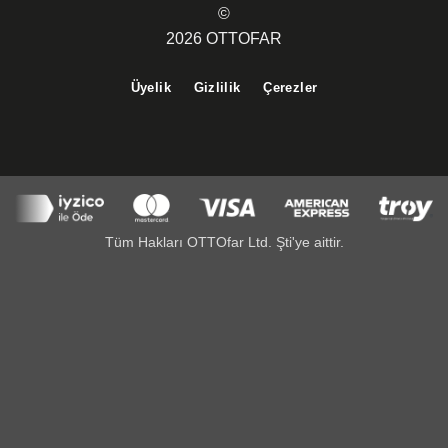
©
2026 OTTOFAR
Üyelik
Gizlilik
Çerezler
Tüm Hakları OTTOfar Ltd. Şti'ye aittir.