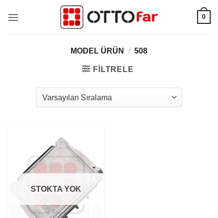
İçeriğe
0
atla
MODEL ÜRÜN
/
508
FILTRELE
STOKTA YOK