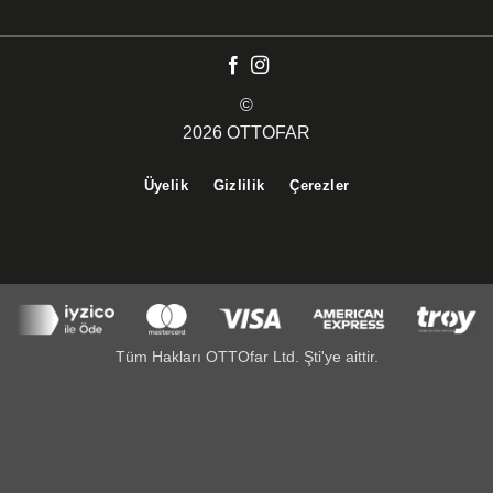
©
2026 OTTOFAR
Üyelik
Gizlilik
Çerezler
Tüm Hakları OTTOfar Ltd. Şti'ye aittir.