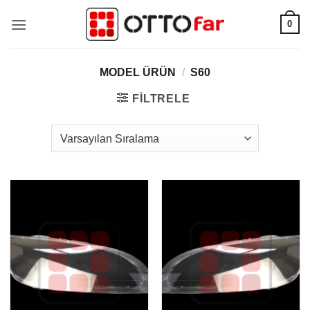
İçeriğe
0
atla
MODEL ÜRÜN
/
S60
FILTRELE