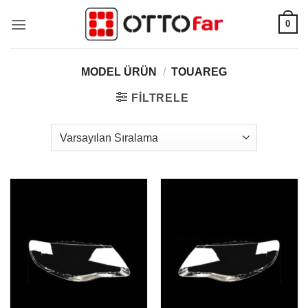
İçeriğe
0
atla
MODEL ÜRÜN
/
TOUAREG
FILTRELE