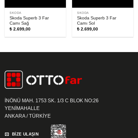
SKODA
SKODA
Skoda Superb 3 Far
Skoda Superb 3 Far
Camı Sağ
Camı Sol
₺
2.699,00
₺
2.699,00
İNÖNÜ MAH. 1753 SK. 1/3 C BLOK NO:26
YENİMAHALLE
ANKARA / TÜRKİYE
BİZE ULAŞIN