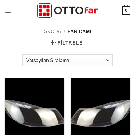
İçeriğe
0
atla
SKODA
/
FAR CAMI
FILTRELE