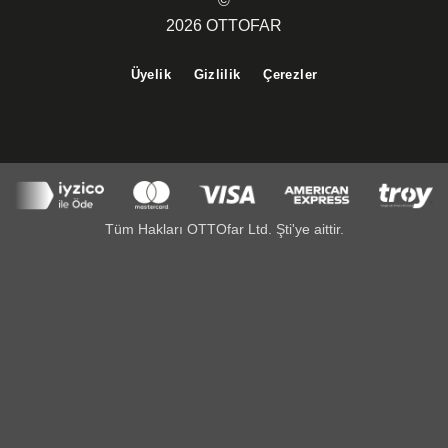
©
2026 OTTOFAR
Üyelik
Gizlilik
Çerezler
Tüm Hakları OTTOfar Ltd. Şti'ye aittir.