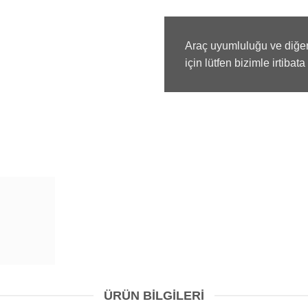
Araç uyumluluğu ve diğer
için lütfen bizimle irtibata
ÜRÜN BILGILERI