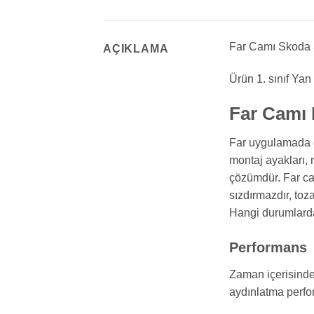
Far Camı Skoda S
AÇIKLAMA
Ürün 1. sınıf Yan
Far Camı 
Far uygulamada on
montaj ayakları,
çözümdür. Far cam
sızdırmazdır, toz
Hangi durumlarda 
Performans
Zaman içerisinde 
aydınlatma perfor