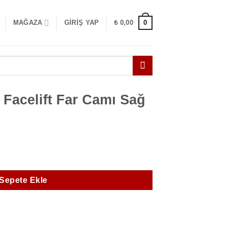
0
MAĞAZA
GIRIŞ YAP
₺
0,00
Facelift Far Camı Sağ
amı Sağ adet
Sepete Ekle