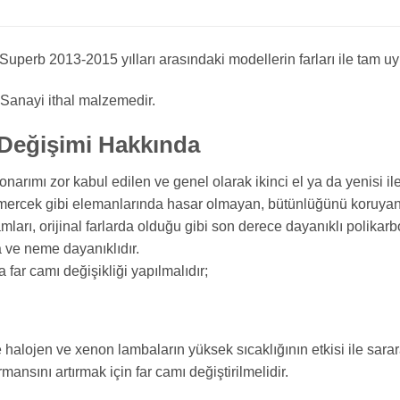
uperb 2013-2015 yılları arasındaki modellerin farları ile tam u
 Sanayi ithal malzemedir.
Değişimi Hakkında
arımı zor kabul edilen ve genel olarak ikinci el ya da yenisi ile
 mercek gibi elemanlarında hasar olmayan, bütünlüğünü koruyan f
ları, orijinal farlarda olduğu gibi son derece dayanıklı polikar
a ve neme dayanıklıdır.
far camı değişikliği yapılmalıdır;
halojen ve xenon lambaların yüksek sıcaklığının etkisi ile sarara
mansını artırmak için far camı değiştirilmelidir.