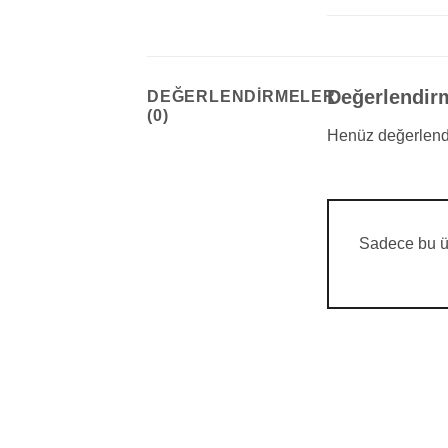
Değerlendir
DEĞERLENDIRMELER
(0)
Henüz değerlend
Sadece bu ür