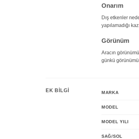
Onarım
Dış etkenler nede
yapılamadığı kaza
Görünüm
Aracın görünümünd
günkü görünümün
EK BILGI
MARKA
MODEL
MODEL YILI
SAĞ/SOL