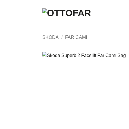
İçeriğe
atla
SKODA
/
FAR CAMI