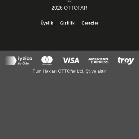
©
2026 OTTOFAR
Üyelik
Gizlilik
Çerezler
Tüm Hakları OTTOfar Ltd. Şti'ye aittir.