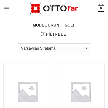
İçeriğe
0
atla
MODEL ÜRÜN
/
GOLF
FILTRELE